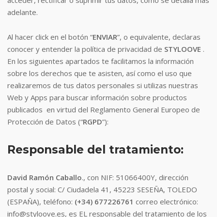
acceder, rectificar o suprimir tus datos, como se detalla más
adelante.
Al hacer click en el botón “
ENVIAR
”, o equivalente, declaras
conocer y entender la política de privacidad de
STYLOOVE
.
En los siguientes apartados te facilitamos la información
sobre los derechos que te asisten, así como el uso que
realizaremos de tus datos personales si utilizas nuestras
Web y Apps para buscar información sobre productos
publicados en virtud del Reglamento General Europeo de
Protección de Datos (“
RGPD
”):
Responsable del tratamiento:
David Ramón Caballo
., con NIF: 51066400Y, dirección
postal y social: C/ Ciudadela 41, 45223 SESEÑA, TOLEDO
(ESPAÑA), teléfono:
(+34) 677226761
correo electrónico:
info@styloove.es, es EL responsable del tratamiento de los